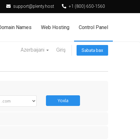
support@plenty.host
+1 (800) 650-1560
Domain Names
Web Hosting
Control Panel
Azerbaijani
Giriş
Səbətə bax
Yoxla