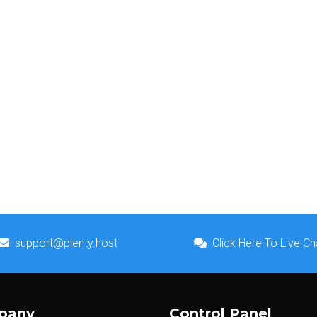
support@plenty.host
Click Here To Live Ch
pany
Control Panel