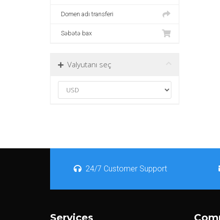
Domen adı transferi
Səbətə bax
Valyutanı seç
24/7 Customer Support
Services
Com