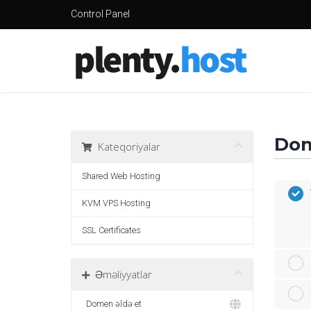
Control Panel
Dom
Kateqoriyalar
Shared Web Hosting
KVM VPS Hosting
SSL Certificates
Əməliyyatlar
Domen əldə et