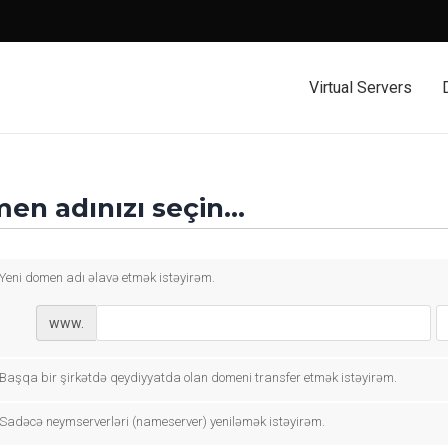
Virtual Servers
en adınızı seçin...
Yeni domen adı əlavə etmək istəyirəm.
www.
Başqa bir şirkətdə qeydiyyatda olan domeni transfer etmək istəyirəm.
Sadəcə neymserverləri (nameserver) yeniləmək istəyirəm.