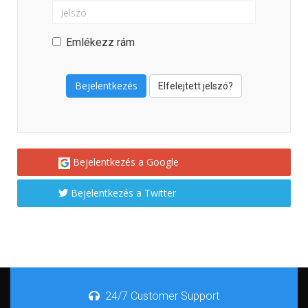
Emlékezz rám
Elfelejtett jelszó?
Bejelentkezés a Google
Bejelentkezés a Twitter
24/7 Customer Support