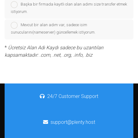
Başka bir firmada kayıtlı olan alan adımı size transfer etmek
istiyorum.
Mevcut bir alan adım var, sadece isim
sunucularını(nameserver) güncellemek istiyorum.
*
Ücretsiz Alan Adı Kaydı sadece bu uzantıları
kapsamaktadır: .com, .net, .org, .info, .biz
24/7 Customer Support
support@plenty.host